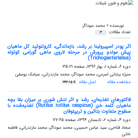
نویسنده =
محمد سوداگر
تعداد مقالات:
3
اثر پودر اسپیرولینا بر رشد، بازماندگی، کاروتنوئید کل ماهیان
پیش مولدو پرورش در مرحله لاروی ماهی گورامی کوتوله
(Trichogasterlalius)
دوره 6، شماره 1، بهار 1396، صفحه
21-35
منیژه بیابانی اسرمی، محمد سوداگر، محمد مازندرانی، سیامک یوسفی
مشاهده مقاله
اصل مقاله
343.25 K
فاکتورهای تغذیه‌ای، رشد و اثر تنش شوری بر میزان بقا بچه
ماهیان کلمه خزر (Rutilus rutilus caspicus) تغذیه‌شده با
سطوح متفاوت بتائین و تریپتوفان
دوره 4، شماره 2، تابستان 1394، صفحه
65-77
سجاد فتاحی، سید عباس حسینی، محمد سوداگر، محمد مازندرانی، فاطمه
خانی