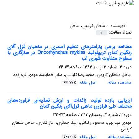
نویسنده =
سلطان کریمی، ساحل
تعداد مقالات:
2
مطالعه برخی پارامترهای تنظیم اسمزی در ماهیان قزل آلای
رنگین کمان تریپلوئید Oncorhynchus mykiss در سازگاری با
سطوح متفاوت شوری آب
دوره 3، شماره 3، پاییز 1393، صفحه
13-24
ساحل سلطان کریمی، محمدرضا کلباسی، صابر خدابنده، مهدی فروزنده
مشاهده مقاله
اصل مقاله
821.77 K
ارزیابی بازده تولید، زائدات و ارزش تغذیه‌ای فراورده‌های
مختلف طی فراوری ماهی قزل‌آلای رنگین کمان
دوره 2، شماره 4، زمستان 1392، صفحه
23-34
مهدی عبدالهی، مسعود رضائی، الیکا جعفری، الناز غفاری، ساحل سلطان
کریمی
مشاهده مقاله
اصل مقاله
586.16 K