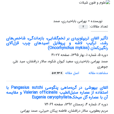
نویسنده =
بهرامی باباحیدری، صمد
تعداد مقالات:
2
تأثیر القای تریپلوییدی بر تخم‌گشایی، بازماندگی، شاخص‌های
رشد، ترکیب لاشه و پروفایل اسیدهای چرب قزل‌آلای
رنگین‌کمان (Oncorhynchus mykiss)
دوره 5، شماره 1، بهار 1395، صفحه
27-41
صمد بهرامی باباحیدری، سعید کیوان شکوه، سالار درافشان، سید علی
جوهری
مشاهده مقاله
اصل مقاله
572.43 K
القای بیهوشی در گربه‌ماهی پنگوسی Pangasius sutchi با
استفاده از عصاره سنبل‌الطیب Valerian officinalis و مقایسه
آن با عصاره گل میخکEugenia caryophyllata
دوره 2، شماره 4، زمستان 1392، صفحه
69-74
مریم یعقوبی، سالار درافشان، فاطمه پیکان حیرتی، صمد بهرامی