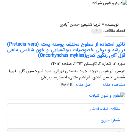
نویسنده =
فریبا شفیعی حسن آبادی
تعداد مقالات:
1
تاثیر استفاده از سطوح مختلف پوسته پسته (Pistacia vera)
بر رشد و برخی خصوصیات بیوشمیایی و خون شناسی ماهی
قزل آلای رنگین کمان(Oncorhynchus mykiss)
دوره 3، شماره 2، تابستان 1393، صفحه
13-24
عیسی ابراهیمی درچه، جواد معتمدی تهرانی، سید امیرحسین گلی، فریبا
شفیعی حسن آبادی، ابراهیم متقی، احمدرضا پیرعلی
مشاهده مقاله
اصل مقاله
406.01 K
مقالات آماده انتشار
شماره جاری