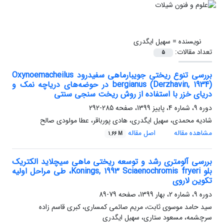
نویسنده =
سهیل ایگدری
تعداد مقالات:
5
بررسی تنوع ریختی جویبارماهی سفیدرود Oxynoemacheilus
bergianus (Derzhavin, 1934) در حوضه‌های دریاچه نمک و
دریای خزر با استفاده از روش ریخت سنجی سنتی
دوره 9، شماره 4، پاییز 1399، صفحه
285-292
شادیه محمدی، سهیل ایگدری، هادی پورباقر، عطا مولودی صالح
مشاهده مقاله
اصل مقاله
1.66 M
بررسی آلومتری رشد و توسعه ریختی ماهی سیچلاید الکتریک
بلو Konings, 1993 Sciaenochromis fryeri، طی مراحل اولیه
تکوین لاروی
دوره 9، شماره 2، بهار 1399، صفحه
79-89
سید حامد موسوی ثابت، مریم صائمی کمساری، کبری قاسم زاده
سرچشمه، مسعود ستاری، سهیل ایگدری