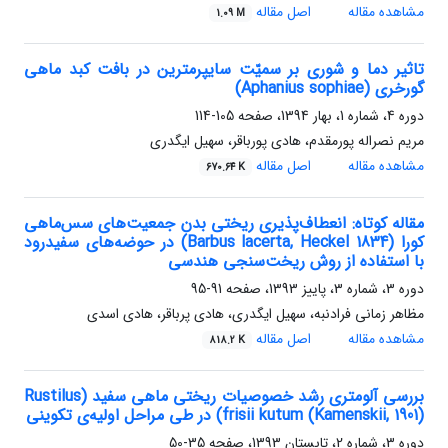
مشاهده مقاله
اصل مقاله
1.09 M
تاثیر دما و شوری بر سمیّت سایپرمترین در بافت کبد ماهی
گورخری (Aphanius sophiae)
دوره 4، شماره 1، بهار 1394، صفحه
105-114
مریم نصراله پورمقدم، هادی پورباقر، سهیل ایگدری
مشاهده مقاله
اصل مقاله
670.64 K
مقاله کوتاه: انعطاف‌پذیری ریختی بدن جمعیت‌های سس‌ماهی
کورا (Barbus lacerta, Heckel 1834) در حوضه‌های سفیدرود
با استفاده از روش ریخت‌سنجی هندسی
دوره 3، شماره 3، پاییز 1393، صفحه
91-95
مظاهر زمانی فرادنبه، سهیل ایگدری، هادی پرباقر، هادی اسدی
مشاهده مقاله
اصل مقاله
818.2 K
بررسی آلومتری رشد خصوصیات ریختی ماهی سفید (Rustilus
frisii kutum (Kamenskii, 1901)) در طی مراحل اولیه‌ی تکوینی
دوره 3، شماره 2، تابستان 1393، صفحه
35-50