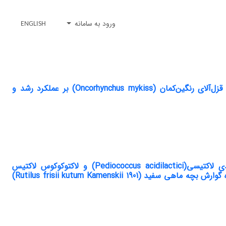
ورود به سامانه
ENGLISH
تأثیر پودر دافنی تخمیر شده با باسیلوس‌های پروبیوتیکی در جیره غذایی لاروهای قزل‌آلای رنگین‌کمان (Oncorhynchus mykiss) بر عملکرد رشد و
مطالعه تأثیر سینبیوسیس فروکتوالیگوساکارید با پروبیوتیک‌های پدیوکوکوس اسیدی لاکتیسی(Pediococcus acidilactici) و لاکتوکوکوس لاکتیس
(Lactococcus lactis) بر برخی شاخص‏های رشد، هماتولوژی و فلور باکتریایی دستگاه گوارش بچه ماهی سفید (Rutilus frisii kutum Kamenskii 1901)