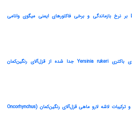
مقایسه تاثیر پروبیوتیک‌های Pediococcus acidilactici و Lactococcus lactis بر نرخ بازماندگی و برخی فاکتورهای ایمنی میگوی وانامی
الگوی الکتروفورزی پروتئین کل، پروتئین‌های غشای خارجی و لیپوپلی‌ساکاریدی باکتری Yersinia rukeri جدا شده از قزل‌آلای رنگین‌کمان
تأثیر بیفیدو باکترهای زیست‌یار بر نرخ رشد متابولیکی، برخی معیارهای تغذیه‌ای و ترکیبات لاشه لارو ماهی قزل‌آلای رنگین‌کمان (Oncorhynchus