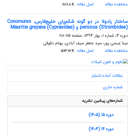
مشاهده مقاله
اصل مقاله
787.8 K
ساختار رادولا در دو گونه شکم‌پای خلیج‌فارس، Conomurex
persicus (Strombidae) و Mauritia grayana (Cypraeidae)
دوره 4، شماره 1، بهار 1394، صفحه
115-118
مینا عیسی پور، سید جعفر سیف آبادی، بهنام دقوقی
مشاهده مقاله
اصل مقاله
573.76 K
مقالات آماده انتشار
شماره جاری
شماره‌های پیشین نشریه
دوره 15 (1405)
دوره 14 (1404)