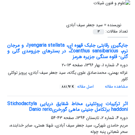
نویسنده =
سید جعفر سیف آبادی
تعداد مقالات:
3
جایگیری رقابتی جلبک قهوه ای، Iyengaria stellata، و مرجان
نرم، Zoanthus sansibaricus، در بسترهای جزرومدی گلی و
گلی- قلوه سنگی جزیره هرمز
دوره 6، شماره 1، بهار 1396، صفحه
13-20
غزاله بهمنی، محمدصادق علوی یگانه، سید جعفر سیف آبادی، پرویز توکلی
کلور
مشاهده مقاله
اصل مقاله
881.92 K
اثر ترکیبات پروتئینی مخاط شقایق دریایی Stichodactyla
haddoni برتکامل جنینی ماهی گورخریDanio rerio
دوره 4، شماره 2، تابستان 1394، صفحه
43-54
مریم حامدی شهرکی، سید جعفر سیف آبادی، شهلا همتی، صابر خدابنده،
سحر شعبانی پنبه چوله