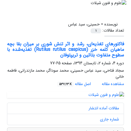
نویسنده =
حسینی، سید عباس
تعداد مقالات:
1
فاکتورهای تغذیه‌ای، رشد و اثر تنش شوری بر میزان بقا بچه
ماهیان کلمه خزر (Rutilus rutilus caspicus) تغذیه‌شده با
سطوح متفاوت بتائین و تریپتوفان
دوره 4، شماره 2، تابستان 1394، صفحه
65-77
سجاد فتاحی، سید عباس حسینی، محمد سوداگر، محمد مازندرانی، فاطمه
خانی
مشاهده مقاله
اصل مقاله
537.23 K
مقالات آماده انتشار
شماره جاری