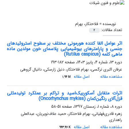
نویسنده =
فلاحتکار، بهرام
تعداد مقالات:
2
اثر عوامل القا کننده هورمونی مختلف بر سطوح استروئیدهای
جنسی و پارامترهای بیوشیمیایی پلاسمای خون مولدین ماده
ماهی کلمه (Rutilus caspicus)
دوره 13، شماره 4، پاییز 1403، صفحه
182-193
عرفان اکبری نرگسی، بهرام فلاحتکار، دنیل زارسکی، دانیال گروهی
مشاهده مقاله
اصل مقاله
1.94 M
اثرات متقابل آسکوربیک‌اسید و تراکم بر عملکرد تولیدمثلی
قزل‌آلای رنگین‌کمان (Oncorhynchus mykiss)
دوره 8، شماره 1، زمستان 1397، صفحه
51-58
زهره قادری‌فهلیانی، بهرام فلاحتکار، حمید علاف‌نویریان، عبدالعلی
راهداری
مشاهده مقاله
اصل مقاله
943.46 K