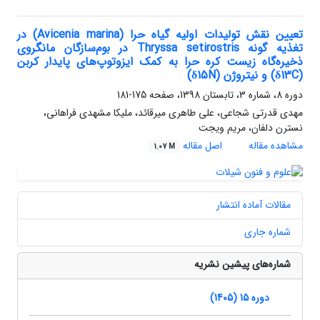
تعیین نقش تولیدات اولیه گیاه حرا (Avicenia marina) در
تغذیه گونه‌ Thryssa setirostris در بوم‌سازگان مانگروی
ذخیره‌گاه زیست کره حرا به کمک ایزوتوپ‌های پایدار کربن
(δ13C) و نیتروژن (δ15N)
دوره 8، شماره 3، تابستان 1398، صفحه
175-181
مهدی قدرتی شجاعی، علی طاهری میرقائد، ملیکا مشهدی فراهانی،
نسترن دلفان، مریم ویجت
مشاهده مقاله
اصل مقاله
1.07 M
مقالات آماده انتشار
شماره جاری
شماره‌های پیشین نشریه
دوره 15 (1405)