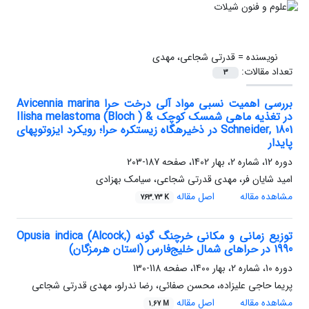
نویسنده =
قدرتی شجاعی، مهدی
تعداد مقالات:
3
بررسی اهمیت نسبی مواد آلی درخت حرا Avicennia marina
در تغذیه ماهی شمسک کوچک Ilisha melastoma (Bloch ) &
Schneider, 1801 در ذخیرهگاه زیستکره حرا؛ رویکرد ایزوتوپهای
پایدار
دوره 12، شماره 2، بهار 1402، صفحه
187-203
امید شایان فر، مهدی قدرتی شجاعی، سیامک بهزادی
مشاهده مقاله
اصل مقاله
763.73 K
توزیع زمانی و مکانی خرچنگ گونه (Opusia indica (Alcock,
1990 در حراهای شمال خلیج‌فارس (استان هرمزگان)
دوره 10، شماره 2، بهار 1400، صفحه
118-130
پریما حاجی علیزاده، محسن صفائی، رضا ندرلو، مهدی قدرتی شجاعی
مشاهده مقاله
اصل مقاله
1.67 M