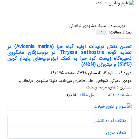
نویسنده =
ملیکا مشهدی فراهانی
تعداد مقالات:
1
تعیین نقش تولیدات اولیه گیاه حرا (Avicenia marina) در
تغذیه گونه‌ Thryssa setirostris در بوم‌سازگان مانگروی
ذخیره‌گاه زیست کره حرا به کمک ایزوتوپ‌های پایدار کربن
(δ13C) و نیتروژن (δ15N)
دوره 8، شماره 3، تابستان 1398، صفحه
175-181
مهدی قدرتی شجاعی، علی طاهری میرقائد، ملیکا مشهدی فراهانی،
نسترن دلفان، مریم ویجت
مشاهده مقاله
اصل مقاله
1.07 M
مقالات آماده انتشار
شماره جاری