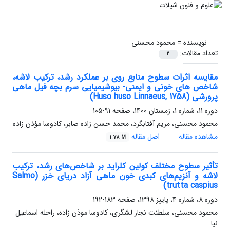
نویسنده =
محمود محسنی
تعداد مقالات:
2
مقایسه اثرات سطوح منابع روی بر عملکرد رشد، ترکیب لاشه،
شاخص های خونی و ایمنی- بیوشیمیایی سرم بچه فیل ‌ماهی
پرورشی (Huso huso Linnaeus, 1758)
دوره 11، شماره 1، زمستان 1400، صفحه
91-105
محمود محسنی، مریم آفتابگرد، محمد حسن زاده صابر، کادوسا مؤذن زاده
مشاهده مقاله
اصل مقاله
1.78 M
تأثیر سطوح مختلف کولین کلراید بر شاخص‌های رشد، ترکیب
لاشه و آنزیم‌های کبدی خون ماهی آزاد دریای خزر (Salmo
trutta caspius)
دوره 8، شماره 4، پاییز 1398، صفحه
183-192
محمود محسنی، سلطنت نجار لشگری، کادوسا موذن زاده، راحله اسماعیل
نیا