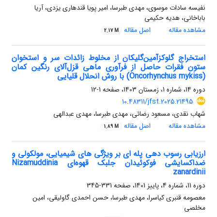
نفیسه سادات موسوی، مهدی طبرسا، امیر پویا قندهاری یزدی، آریا
باباخانی، هدیه حکیمی
مشاهده مقاله
اصل مقاله
2.17 M
استخراج گلوکزآمین‌گلیکان از مخلوط زائدات سر و استخوان
ستون فقرات حاصل از فرآوری ماهی قزل‌آلای رنگین کمان
(Oncorhynchus mykiss) با روش انحلال قلیایی
دوره 14، شماره 1، زمستان 1403، صفحه
1-12
10.48311/jfst.2025.21495
شهاب نقدی، مسعود رضائی، مهدی طبرسا، مهدی عبدالهی
مشاهده مقاله
اصل مقاله
1.89 M
ارزیابی رسوب دهی پله ای بر ویژگی های شیمیایی، مولکولی و
ضداکسایشی فوکوئیدان جلبک قهوه‌ای Nizamuddinia
zanardinii
دوره 11، شماره 4، پاییز 1401، صفحه
331-345
معصومه قنبری کیاسرا، مهدی طبرسا، حسن احمدی گاولیقی، امین
مخلصی