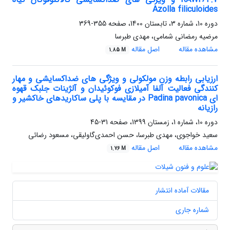
Azolla filiculoides
دوره 10، شماره 3، تابستان 1400، صفحه
355-369
مرضیه رمضانی شمامی، مهدی طبرسا
مشاهده مقاله
اصل مقاله
1.85 M
ارزیابی رابطه وزن مولکولی و ویژگی های ضداکسایشی و مهار
کنندگی فعالیت آلفا آمیلازی فوکوئیدان و آلژینات جلبک قهوه
ای Padina pavonica در مقایسه با پلی ساکاریدهای خاکشیر و
رازیانه
دوره 10، شماره 1، زمستان 1399، صفحه
31-45
سعید خواجوی، مهدی طبرسا، حسن احمدی‌گاولیقی، مسعود رضائی
مشاهده مقاله
اصل مقاله
1.76 M
مقالات آماده انتشار
شماره جاری