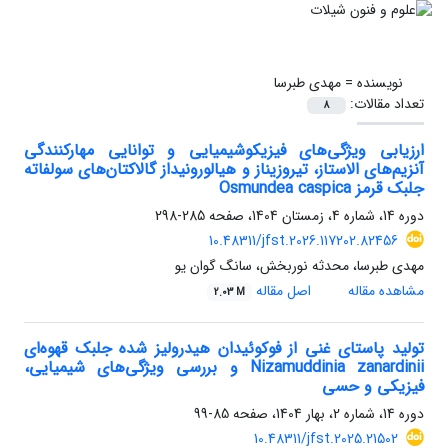
نویسنده =
مهدی طبرسا
تعداد مقالات:
8
ارزیابی ویژگی‌های فیزیکوشیمیایی و توانایی مهارکنندگی
آنزیم‌های الاستاز، تیروزیناز و هیالورونیداز گالاکتان‌های سولفاته
جلبک قرمز Osmundea caspica
دوره 14، شماره 4، زمستان 1404، صفحه
285-298
10.48311/jfst.2026.117202.82456
مهدی طبرسا، محدثه نوربخش، سانگ گوان یو
مشاهده مقاله
اصل مقاله
2.03 M
تولید پاستای غنی از فوکوئیدان هیدرولیز شده جلبک قهوه‌ای
Nizamuddinia zanardinii و بررسی ویژگی‌های شیمیایی،
فیزیکی و حسی
دوره 14، شماره 2، بهار 1404، صفحه
85-99
10.48311/jfst.2025.21502