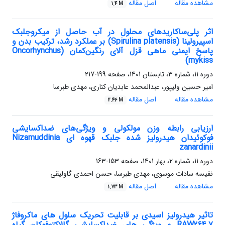
مشاهده مقاله
اصل مقاله
1.4 M
اثر پلی‌ساکاریدهای محلول در آب حاصل از میکروجلبک‌
اسپیرولینا (Spirulina platensis) بر عملکرد رشد، ترکیب بدن و
پاسخ ایمنی ماهی قزل ‌آلای رنگین‌کمان (Oncorhynchus
mykiss)
دوره 11، شماره 3، تابستان 1401، صفحه
199-217
امیر حسین ولیپور، عبدالمحمد عابدیان کناری، مهدی طبرسا
مشاهده مقاله
اصل مقاله
2.46 M
ارزیابی رابطه وزن مولکولی و ویژگی‌های ضداکسایشی
فوکوئیدان هیدرولیز شده جلبک قهوه ای Nizamuddinia
zanardinii
دوره 11، شماره 2، بهار 1401، صفحه
153-163
نفیسه سادات موسوی، مهدی طبرسا، حسن احمدی گاولیقی
مشاهده مقاله
اصل مقاله
1.73 M
تاثیر هیدرولیز اسیدی بر قابلیت تحریک سلول های ماکروفاژ
RAW264.7 و ویژگی های ضداکسایشی گالاکتوفوکان گیاه