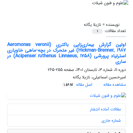
نویسنده =
نازیلا یگانه
تعداد مقالات:
1
اولین گزارش بیماری‌زایی باکتری (Aeromonas veronii
Hickman-Brenner, 1987) غیر متحرک در بچه-ماهی خاویاری
استرلیاد پرورشی (Acipenser ruthenus Linnaeus, 1758) در
ساری
دوره 11، شماره 3، تابستان 1401، صفحه
255-265
امیرحسین اسماعیلی، نازیلا یگانه
مشاهده مقاله
اصل مقاله
1.59 M
مقالات آماده انتشار
شماره جاری