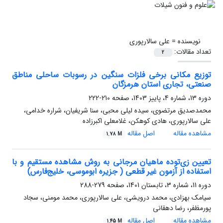
نویسنده =
علی سالارپوری
تعداد مقالات:
2
توزیع مکانی برخی فلزات سنگین در رسوبات ساحلی مناطق
صنعتی، تجاری استان هرمزگان
دوره 13، شماره 4، پاییز 1403، صفحه
210-222
محمدصدیق مرتضوی، سیده لیلی محبی، سنا شریفیان، شراره خدامی،
علی سالارپوری، هادی کوهکن، غلامعلی اکبرزاده
مشاهده مقاله
اصل مقاله
1.78 M
تعیین زی‌توده ماهیان مرجانی به روش مشاهده مستقیم و با
استفاده از آزمون غیر قطعی ( جزیره ابوموسی، خلیج‌فارس)
دوره 11، شماره 3، تابستان 1401، صفحه
279-288
سیامک بهزادی، محمد درویشی، علی سالارپوری، محمد مومنی، سجاد
پورمظفر، رضا دهقانی
مشاهده مقاله
اصل مقاله
1.45 M