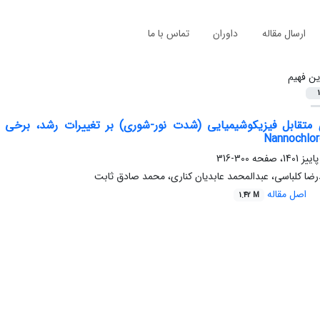
ارسال مقاله
داوران
تماس با ما
ین فهیم
1
ی متقابل فیزیکوشیمیایی (شدت نور-شوری) بر تغییرات رشد، بر
Nannochlor
300-316
ضا کلباسی، عبدالمحمد عابدیان کناری، محمد صادق ثابت
اصل مقاله
1.42 M