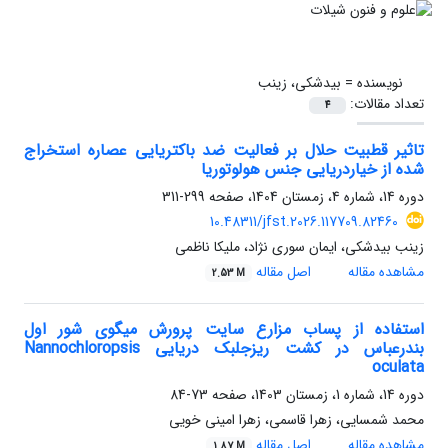
نویسنده =
بیدشکی، زینب
تعداد مقالات:
4
تاثیر قطبیت حلال بر فعالیت ضد باکتریایی عصاره استخراج
شده از خیاردریایی جنس هولوتوریا
دوره 14، شماره 4، زمستان 1404، صفحه
299-311
10.48311/jfst.2026.117709.82460
زینب بیدشکی، ایمان سوری نژاد، ملیکا ناظمی
مشاهده مقاله
اصل مقاله
2.53 M
استفاده از پساب مزارع سایت پرورش میگوی شور اول
بندرعباس در کشت ریزجلبک دریایی Nannochloropsis
oculata
دوره 14، شماره 1، زمستان 1403، صفحه
73-84
محمد شمسایی، زهرا قاسمی، زهرا امینی خویی
مشاهده مقاله
اصل مقاله
1.87 M