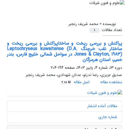
نویسنده =
محمد شریف رنجبر
تعداد مقالات:
1
پراکنش و بررسی ریخت و ساختاپراکنش و بررسی ریخت و
ساختار نقب خرچنگ Leptochryseus kuwaitense (D.A.
Jones & Clayton, 1983) در سواحل شمالی خلیج فارس، بندر
خمیر، استان هرمزگان
دوره 13، شماره 4، پاییز 1403، صفحه
194-204
صدیق عزیزی، رضا ندرلو، عدنان شهدادی، محمد شریف رنجبر
مشاهده مقاله
اصل مقاله
2.18 M
مقالات آماده انتشار
شماره جاری