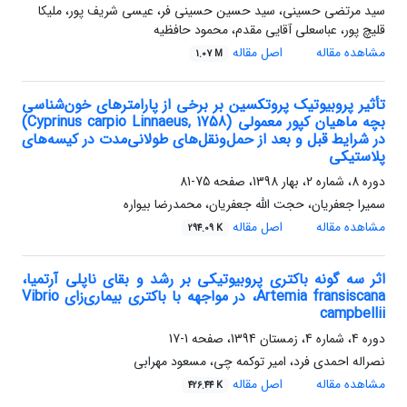
سید مرتضی حسینی، سید حسین حسینی فر، عیسی شریف پور، ملیکا
قلیچ پور، عباسعلی آقایی مقدم، محمود حافظیه
مشاهده مقاله
اصل مقاله
1.07 M
تأثیر پروبیوتیک پروتکسین بر برخی از پارامترهای خون‌شناسی
بچه ماهیان کپور معمولی (Cyprinus carpio Linnaeus, 1758)
در شرایط قبل و بعد از حمل‌ونقل‌های طولانی‌مدت در کیسه‌های
پلاستیکی
دوره 8، شماره 2، بهار 1398، صفحه
75-81
سمیرا جعفریان، حجت الله جعفریان، محمدرضا بیواره
مشاهده مقاله
اصل مقاله
294.09 K
اثر سه گونه باکتری پروبیوتیکی بر رشد و بقای ناپلی آرتمیا،
Artemia fransiscana، در مواجهه با باکتری بیماری‌زای Vibrio
campbellii
دوره 4، شماره 4، زمستان 1394، صفحه
1-17
نصراله احمدی فرد، امیر توکمه چی، مسعود مهرابی
مشاهده مقاله
اصل مقاله
426.44 K