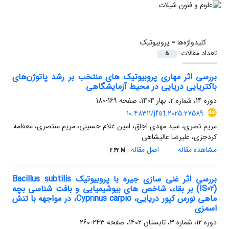
کلیدواژه‌ها =
پروبیوتیک
تعداد مقالات:
5
بررسی اثر مهاری پروبیوتیک ‌های منتخب بر رشد پاتوژن‌های
باکتریایی دریایی در محیط آزمایشگاهی
دوره 14، شماره 2، بهار 1404، صفحه
169-180
10.48311/jfst.2025.27589
مریم نصری، سید مهدی اجاق، امین غلام حسینی، مریم منتصری، معظمه
کردجزی، علیرضا عالیشاهی
مشاهده مقاله
اصل مقاله
2.42 M
بررسی اثر غنی سازی جیره با پروبیوتیک Bacillus subtilis
(IS02) بر بقاء، شاخص های بیوشیمیایی و بافت شناسی بچه
ماهی نورس کپور دریایی، Cyprinus carpio، در مواجهه با تنش
اسمزی
دوره 12، شماره 3، تابستان 1402، صفحه
243-260