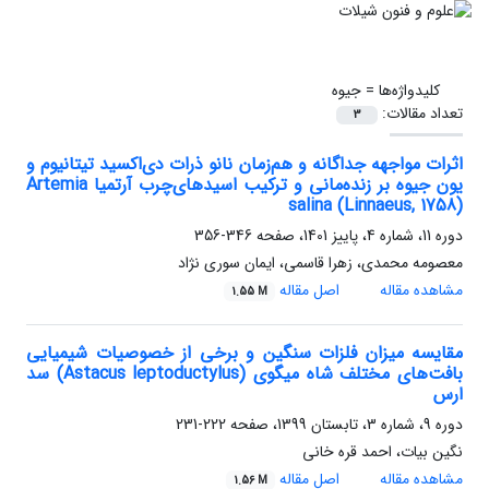
کلیدواژه‌ها =
جیوه
تعداد مقالات:
3
اثرات مواجهه جداگانه و هم‌زمان نانو ذرات دی‌اکسید تیتانیوم و
یون جیوه بر زنده‌مانی و ترکیب اسیدهای‌چرب آرتمیا Artemia
salina (Linnaeus, 1758)
دوره 11، شماره 4، پاییز 1401، صفحه
346-356
معصومه محمدی، زهرا قاسمی، ایمان سوری نژاد
مشاهده مقاله
اصل مقاله
1.55 M
مقایسه میزان فلزات سنگین و برخی از خصوصیات شیمیایی
بافت‌های مختلف شاه میگوی (Astacus leptoductylus) سد
ارس
دوره 9، شماره 3، تابستان 1399، صفحه
222-231
نگین بیات، احمد قره خانی
مشاهده مقاله
اصل مقاله
1.56 M