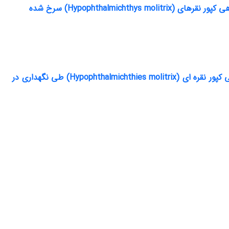
Hypophthalmic) سرخ شده
تأثیر اسید اسکوربیک و نوع بسته بندی بر کیفیت و ماندگاری برگر بدون پوشش ماهی کپور نقره ای (Hypophthalmichthies molitrix) طی نگهداری در