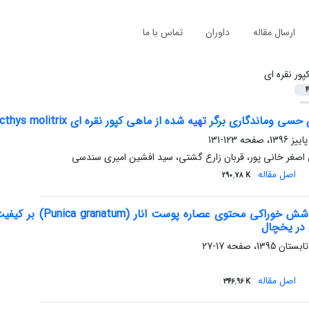
ارسال مقاله
داوران
تماس با ما
پور نقره ای
4
دگاری برگر تهیه شده از ماهی کپور نقره ای Hypophthalmicthys molitrix)) با استفاده از پکتین
123-131
 اصغر خانی پور، قربان زارع گشتی، سید افشین امیری سندسی
اصل مقاله
290.78 K
 در یخچال
17-27
اصل مقاله
346.96 K