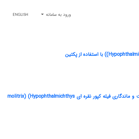
ورود به سامانه
ENGLISH
بررسی تاثیر پوشش خوراکی محتوی عصاره پوست انار (Punica granatum) بر کیفیت و ماندگاری فیله کپور نقره ا‌ی molitrix) (Hypophthalmichthys