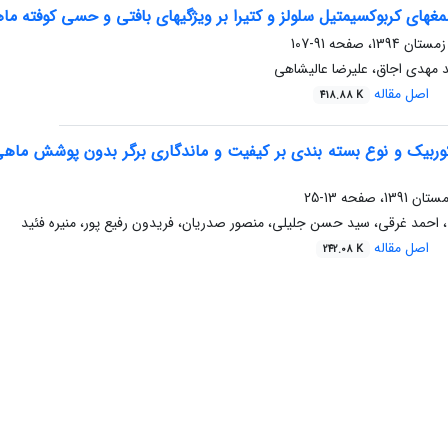
 کربوکسی‏متیل سلولز و کتیرا بر ویژگی‏های بافتی و حسی کوفته ماهی کپور نقره‏ای (hthys molitrix
91-107
مهدی اجاق، علیرضا عالیشاهی
اصل مقاله
418.88 K
13-25
 احمد غرقی، سید حسن جلیلی، منصور صدریان، فریدون رفیع پور، منیره فئید
اصل مقاله
242.08 K