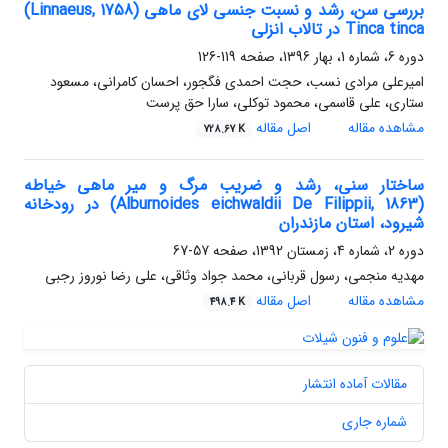
بررسی سن، رشد و نسبت جنسی لای ماهی (Linnaeus, 1758)
Tinca tinca در تالاب انزلی
دوره 6، شماره 1، بهار 1396، صفحه
119-126
امیرعلی مرادی نسب، حجت احمدی فگجور، احسان کامرانی، مسعود
ستاری، علی قاسمی، محمود توکلی، سارا حق پرست
مشاهده مقاله
اصل مقاله
728.67 K
ساختار سنی، رشد و ضریب مرگ و میر ماهی خیاطه
(Alburnoides eichwaldii De Filippii, 1863) در رودخانه
شیرود، استان مازندران
دوره 2، شماره 4، زمستان 1392، صفحه
57-67
مهدیه منجمی، رسول قربانی، محمد جواد وثاقی، علی رضا نوروز رجبی
مشاهده مقاله
اصل مقاله
498.4 K
مقالات آماده انتشار
شماره جاری