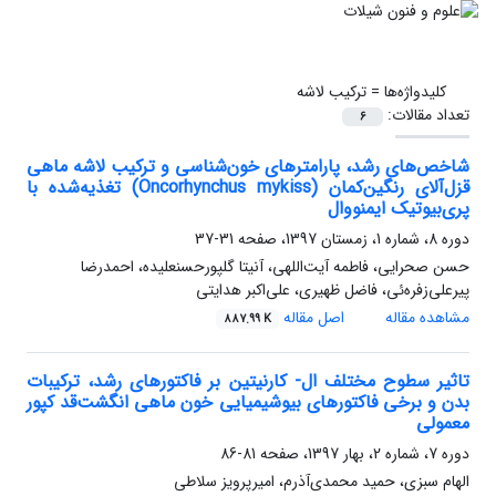
کلیدواژه‌ها =
ترکیب لاشه
تعداد مقالات:
6
شاخص‌های رشد، پارامترهای خون‌شناسی و ترکیب لاشه ماهی
قزل‌آلای رنگین‌کمان (Oncorhynchus mykiss) تغذیه‌شده با
پری‌بیوتیک ایمنووال
دوره 8، شماره 1، زمستان 1397، صفحه
31-37
حسن صحرایی، فاطمه آیت‌اللهی، آنیتا گلپورحسنعلیده، احمدرضا
پیرعلی‌زفره‌ئی، فاضل ظهیری، علی‌اکبر هدایتی
مشاهده مقاله
اصل مقاله
887.99 K
تاثیر سطوح مختلف ال- کارنیتین بر فاکتورهای رشد، ترکیبات
بدن و برخی فاکتورهای بیوشیمیایی خون ماهی انگشت‌قد کپور
معمولی
دوره 7، شماره 2، بهار 1397، صفحه
81-86
الهام سبزی، حمید محمدی‌آذرم، امیرپرویز سلاطی