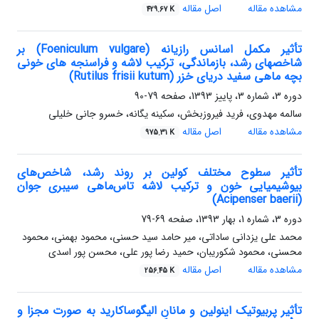
مشاهده مقاله
اصل مقاله
429.67 K
تأثیر مکمل اسانس رازیانه (Foeniculum vulgare) بر
شاخصهای رشد، بازماندگی، ترکیب لاشه و فراسنجه های خونی
بچه ماهی سفید دریای خزر (Rutilus frisii kutum)
دوره 3، شماره 3، پاییز 1393، صفحه
79-90
سالمه مهدوی، فرید فیروزبخش، سکینه یگانه، خسرو جانی خلیلی
مشاهده مقاله
اصل مقاله
975.31 K
تأثیر سطوح مختلف کولین بر روند رشد، شاخص‌های
بیوشیمیایی خون و ترکیب لاشه تاس‌ماهی سیبری جوان
(Acipenser baerii)
دوره 3، شماره 1، بهار 1393، صفحه
69-79
محمد علی یزدانی ساداتی، میر حامد سید حسنی، محمود بهمنی، محمود
محسنی، محمود شکوریبان، حمید رضا پور علی، محسن پور اسدی
مشاهده مقاله
اصل مقاله
256.45 K
تأثیر پربیوتیک اینولین و مانان الیگوساکارید به صورت مجزا و