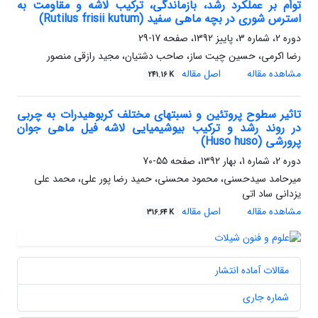
توأم بر عملکرد رشد، بازماندگی، ترکیب لاشه و مقاومت به
استرس شوری در بچه ماهی سفید (Rutilus frisii kutum)
دوره 2، شماره 3، پاییز 1392، صفحه
17-29
رضا اکرمی، حسین چیت ساز، صاحب دشتیان، مجید رازقی منصور
مشاهده مقاله
اصل مقاله
241.16 K
تاثیر سطوح پروتئین و نسبتهای مختلف کربو‏هیدرات به چربی
در روند رشد و ترکیب بیوشیمیایی لاشه فیل ماهی جوان
پرورشی (Huso huso)
دوره 2، شماره 1، بهار 1392، صفحه
55-70
میرحامد سیدحسنی، محمود محسنی، حمید رضا پور علی، محمد علی
یزدانی ساد اتی
مشاهده مقاله
اصل مقاله
316.64 K
مقالات آماده انتشار
شماره جاری