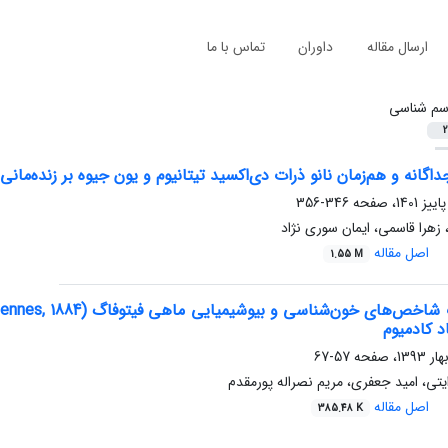
ارسال مقاله
داوران
تماس با ما
م شناسی
2
نه و هم‌زمان نانو ذرات دی‌اکسید تیتانیوم و یون جیوه بر زنده‌مانی و ترکیب اسیدهای‌چرب آ
346-356
هرا قاسمی، ایمان سوری نژاد
اصل مقاله
1.55 M
 کادمیوم
57-67
یتی، امید جعفری، مریم نصراله پورمقدم
اصل مقاله
385.48 K