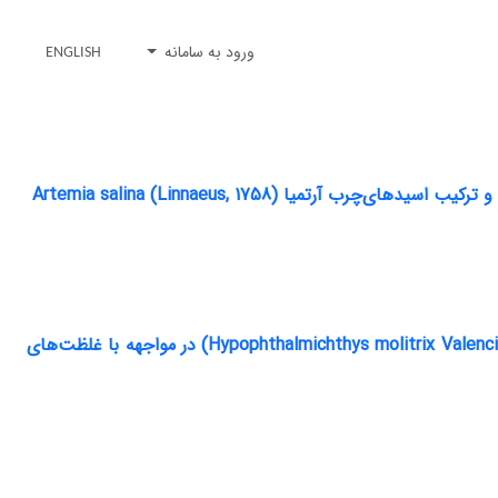
ورود به سامانه
ENGLISH
رتمیا Artemia salina (Linnaeus, 1758)
بررسی تغییرات شاخص‌های خون‌شناسی و بیوشیمیایی ماهی فیتوفاگ (Hypophthalmichthys molitrix Valenciennes, 1884) در مواجهه با غلظت‌های