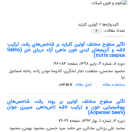
کلیدواژه‌ها =
کولین کلراید
تعداد مقالات:
2
تأثیر سطوح مختلف کولین کلراید بر شاخص‌های رشد، ترکیب
لاشه و آنزیم‌های کبدی خون ماهی آزاد دریای خزر (Salmo
trutta caspius)
دوره 8، شماره 4، پاییز 1398، صفحه
183-192
محمود محسنی، سلطنت نجار لشگری، کادوسا موذن زاده، راحله اسماعیل
نیا
مشاهده مقاله
اصل مقاله
1023.56 K
تأثیر سطوح مختلف کولین بر روند رشد، شاخص‌های
بیوشیمیایی خون و ترکیب لاشه تاس‌ماهی سیبری جوان
(Acipenser baerii)
دوره 3، شماره 1، بهار 1393، صفحه
69-79
محمد علی یزدانی ساداتی، میر حامد سید حسنی، محمود بهمنی، محمود