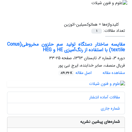
کلیدواژه‌ها =
هماتوکسیلین-ائوزین
تعداد مقالات:
1
مقایسه ساختار دستگاه تولید سم حلزون مخروطی(Conus
textile) با استفاده از رنگ‌آمیزی HE و HEG
دوره 3، شماره 2، تابستان 1393، صفحه
25-33
فریال منصف، صابر خدابنده، ایرج نبی پور
مشاهده مقاله
اصل مقاله
841.36 K
مقالات آماده انتشار
شماره جاری
شماره‌های پیشین نشریه