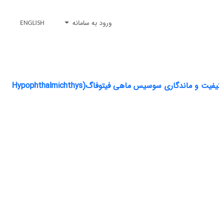
ورود به سامانه
ENGLISH
اثر سطوح مختلف چربی و جایگزینی بخشی از نمک کلرید سدیم با کلرید پتاسیم بر کیفیت و ماندگاری سوسیس ماهی فیتوفاگ(Hypophthalmichthys