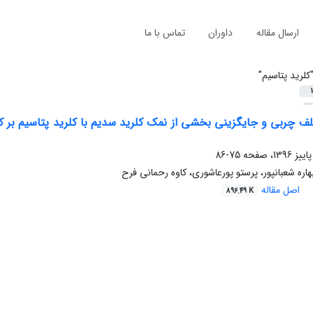
ارسال مقاله
داوران
تماس با ما
کلرید پتاسیم”
1
75-86
اره شعبانپور، پرستو پورعاشوری، کاوه رحمانی فرح
اصل مقاله
896.49 K