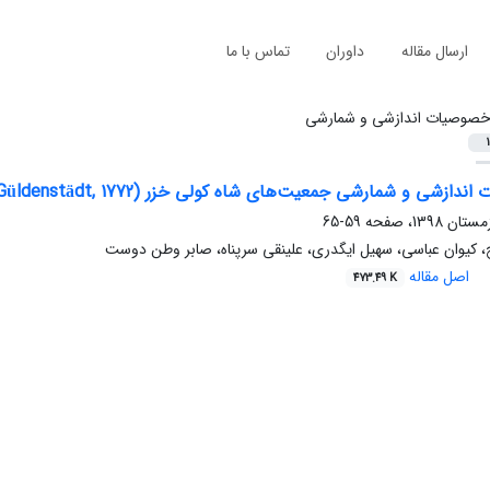
ارسال مقاله
داوران
تماس با ما
صوصیات اندازشی و شمارشی
1
جمعیت‌های شاه کولی خزر Alburnus chalcoides (Güldenstädt, 1772) در رودخانه‌های جنوبی حوضه دریای خزر
59-65
، کیوان عباسی، سهیل ایگدری، علینقی سرپناه، صابر وطن دوست
اصل مقاله
473.49 K