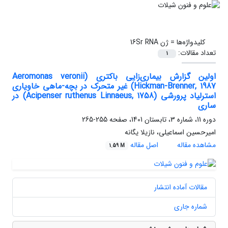
کلیدواژه‌ها =
ژن 16Sr RNA
تعداد مقالات:
1
اولین گزارش بیماری‌زایی باکتری (Aeromonas veronii
Hickman-Brenner, 1987) غیر متحرک در بچه-ماهی خاویاری
استرلیاد پرورشی (Acipenser ruthenus Linnaeus, 1758) در
ساری
دوره 11، شماره 3، تابستان 1401، صفحه
255-265
امیرحسین اسماعیلی، نازیلا یگانه
مشاهده مقاله
اصل مقاله
1.59 M
مقالات آماده انتشار
شماره جاری