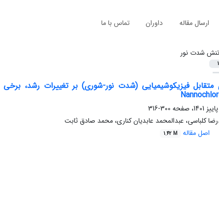
ارسال مقاله
داوران
تماس با ما
نش شدت نور
1
ی متقابل فیزیکوشیمیایی (شدت نور-شوری) بر تغییرات رشد، بر
Nannochlor
300-316
ضا کلباسی، عبدالمحمد عابدیان کناری، محمد صادق ثابت
اصل مقاله
1.42 M