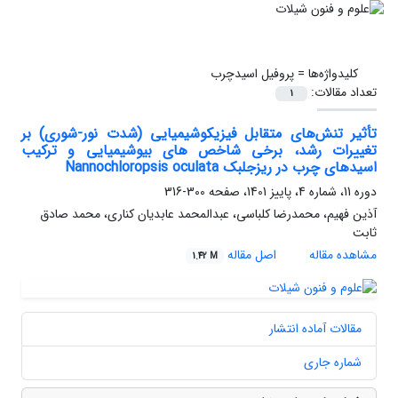
کلیدواژه‌ها =
پروفیل اسیدچرب
تعداد مقالات:
1
تأثیر تنش‌های متقابل فیزیکوشیمیایی (شدت نور-شوری) بر
تغییرات رشد، برخی شاخص های بیوشیمیایی و ترکیب
اسیدهای چرب در ریزجلبک Nannochloropsis oculata
دوره 11، شماره 4، پاییز 1401، صفحه
300-316
آذین فهیم، محمدرضا کلباسی، عبدالمحمد عابدیان کناری، محمد صادق
ثابت
مشاهده مقاله
اصل مقاله
1.42 M
مقالات آماده انتشار
شماره جاری