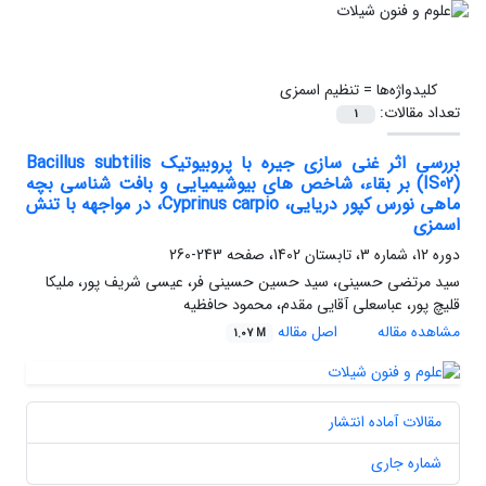
کلیدواژه‌ها =
تنظیم اسمزی
تعداد مقالات:
1
بررسی اثر غنی سازی جیره با پروبیوتیک Bacillus subtilis
(IS02) بر بقاء، شاخص های بیوشیمیایی و بافت شناسی بچه
ماهی نورس کپور دریایی، Cyprinus carpio، در مواجهه با تنش
اسمزی
دوره 12، شماره 3، تابستان 1402، صفحه
243-260
سید مرتضی حسینی، سید حسین حسینی فر، عیسی شریف پور، ملیکا
قلیچ پور، عباسعلی آقایی مقدم، محمود حافظیه
مشاهده مقاله
اصل مقاله
1.07 M
مقالات آماده انتشار
شماره جاری