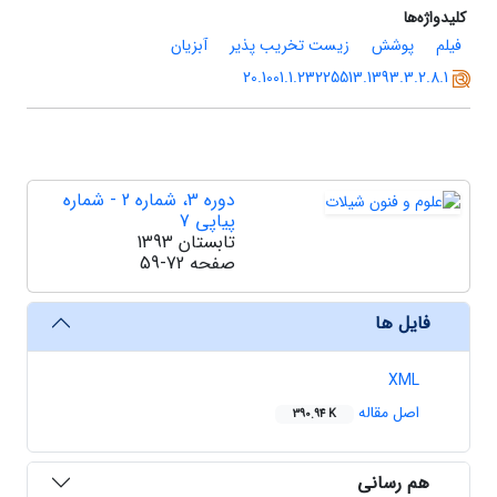
کلیدواژه‌ها
فیلم
پوشش
زیست تخریب پذیر
آبزیان
20.1001.1.23225513.1393.3.2.8.1
دوره 3، شماره 2 - شماره
پیاپی 7
تابستان 1393
صفحه
59-72
فایل ها
XML
اصل مقاله
390.94 K
هم رسانی