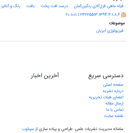
فیله ماهی قزل‌آلای رنگین‌کمان
درصد افت پخت
بافت
رنگ و آنالی
20.1001.1.23225513.1394.4.1.8.6
موضوعات
فیزیولوژی آبزیان
دسترسی سریع
آخرین اخبار
صفحه اصلی
درباره نشریه
اعضای هیات تحریریه
ارسال مقاله
تماس با ما
نقشه سایت
سامانه مدیریت نشریات علمی.
طراحی و پیاده سازی از
سیناوب