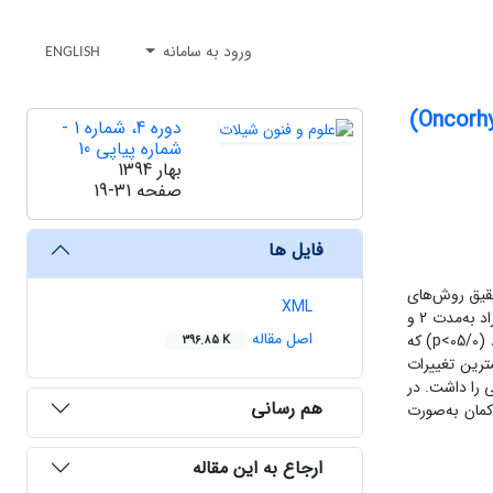
ورود به سامانه
ENGLISH
دوره 4، شماره 1 -
شماره پیاپی 10
بهار 1394
صفحه
19-31
فایل ها
حقیق روش‌های
XML
بخارپز کردن (پخت اتوکلاو) در دمای 120 درجه سانتی‌گراد به‌مدت 5 و 10 دقیقه، غوطه‌وری در روغن داغ با پوشش پودر سوخاری در دمای 180 درجه سانتی‌گراد به‌‌‌مدت 2 و
اصل مقاله
5 دقیقه و پخت با مایکروویو در توان 600 وات به مدت 2، 4 و 6 دقیقه یبه‌‌کار گرفته شد.شاخص‌افت پخت تفاوت معنا‌داری را در روش‌های مختلف نشان داد (05/0>p) که
396.85 K
ده به مدت 5 دقیقه با پودر سوخاری و کمترین تغییرات
قه بود و نمونه خام کمترین سفتی را داشت. در
هم رسانی
کمان به‌صورت
ارجاع به این مقاله