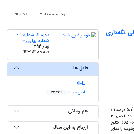
ورود به سامانه
ENGLISH
 آوری بر تغییرات کیفی تخم ماهی قزل‌آلای رنگین‌کمان (Oncorhynchus mykiss) طی نگه‌داری
دوره 4، شماره 1 -
شماره پیاپی 10
بهار 1394
صفحه
93-104
فایل ها
XML
اصل مقاله
741.32 K
اثر سه روش شستشو (آب معمولی با دمای محیط، آب جوشیده با دمای 3 تا 5 درجه سانتی‌گراد و آب جوشیده با دمای 40 درجه سانتی‌گراد)، با افزودن نمک (5/1 درصد) و
هم رسانی
بدون نمک بر روی کیفیت محصول نهایی بررسی شد. نتایج آزمایش‌های شیمیایی و میکروبی طی روزهای صفر، دوازدهم و بیست و چهارم بین تیمار آب جوشیده با دمای 3
تا 5 درجه سانتی‌گراد و40 درجه سانتی گراد اختلاف معنی‌داری وجود نداشت(05/0 <p) ولی در تیمار آب معمولی با دمای محیط اختلاف معنی‌دار بود(05/0 ≥p). نتایج
ارجاع به این مقاله
نمک، بالاترین و آب جوشیده با دمای