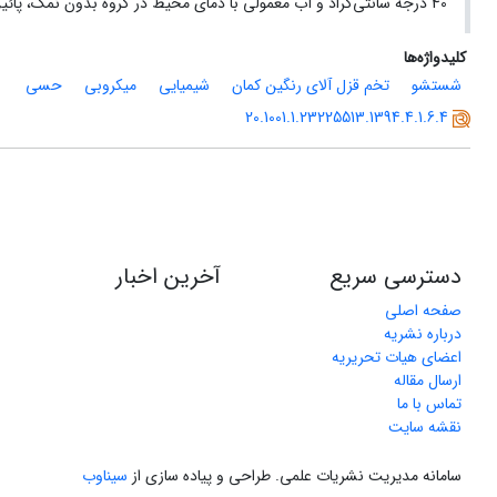
40 درجه سانتی‌گراد و آب معمولی با دمای محیط در گروه بدون نمک، پائین‌ترین خواص حسی (‌رنگ و بافت) را داشتند.
کلیدواژه‌ها
شستشو
تخم قزل آلای رنگین کمان
شیمیایی
میکروبی
حسی
20.1001.1.23225513.1394.4.1.6.4
دسترسی سریع
آخرین اخبار
صفحه اصلی
درباره نشریه
اعضای هیات تحریریه
ارسال مقاله
تماس با ما
نقشه سایت
سامانه مدیریت نشریات علمی.
طراحی و پیاده سازی از
سیناوب