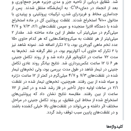
شد. شقایق‌ دریایی از ناحیه جزر و مدی جزیره هرمز جمع‌آوری و
بعد از انجماد در دمایC˚160- به آزمایشگاه منتقل شدند. پس از
جداسازی مخاط و فریزدرای شدن، ترکیبات پروتئینی و پپتیدی با
متانول 100% استخراج شدند. غلظت پروتئین کل در ماده استخراج
شده با دستگاه الایزا سنجیده و سپس غلظت‌های 2/1، 7/3 و 4/7
میلی‌گرم در میلی‌لیتر آب مقطر از این ماده ساخته شد. مقدار 2
میلی‌لیتر از هر غلظت به میکروچاهک‌هایی که هر کدام حاوی 150
عدد تخم ماهی گورخری بود، با 2 تکرار اضافه شد. نمونه شاهد نیز
با 2 تکرار که حاوی آب آکواریوم بود، در نظر گرفته شد. تخم‌ها به
مدت 72 ساعت در انکوباتور قرار داده شد و از روند تکامل جنینی
هر 6 تا 12 ساعت عکس‌برداری شد. نتایج بیانگر روند عادی تکامل
جنینی در تیمار شاهد در طول مدت بررسی بود، ولی تخم‌های تیمار
شده در غلظت‌های 7/3 و 4/7 میلی‌گرم در کمتر از 12 ساعت دژنره
و سیاه شده از بین رفتند. هم‌چنین، تخم‌های تیمار شده در غلظت
2/1 در ساعات اولیه دچار تأخیر در فاز رشد شده و در کمتر از 72
ساعت از بین رفتند. مقایسه نتایج نشان داد که پروتئین‌های
استخراج شده از مخاط این شقایق، بر روند تکامل جنینی در مراحل
مختلف اثر داشته و می‌تواند در غلظت‌های بالا خیلی کشنده باشند
و در غلظت‌های پایین سبب توقف رشد گردد.
کلیدواژه‌ها