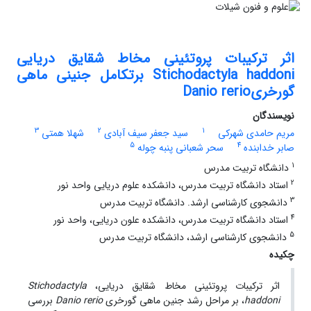
اثر ترکیبات پروتئینی مخاط شقایق دریایی
Stichodactyla haddoni برتکامل جنینی ماهی
گورخریDanio rerio
نویسندگان
3
2
1
مریم حامدی شهرکی
سید جعفر سیف آبادی
شهلا همتی
5
4
صابر خدابنده
سحر شعبانی پنبه چوله
1
دانشگاه تربیت مدرس
2
استاد دانشگاه تربیت مدرس، دانشکده علوم دریایی واحد نور
3
دانشجوی کارشناسی ارشد. دانشگاه تربیت مدرس
4
استاد دانشگاه تربیت مدرس، دانشکده علون دریایی، واحد نور
5
دانشجوی کارشناسی ارشد، دانشگاه تربیت مدرس
چکیده
اثر ترکیبات پروتئینی مخاط شقایق دریایی،
Stichodactyla
haddoni
، بر مراحل رشد جنین ماهی گورخری
Danio rerio
بررسی