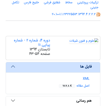
ترکیبات پروتئینی
مخاط
شقایق فرشی
خلیج فارس
تکامل
جنینی
20.1001.1.23225513.1394.4.2.2.2
دوره 4، شماره 2 - شماره
پیاپی 11
تابستان 1394
صفحه
43-54
فایل ها
XML
اصل مقاله
787.8 K
هم رسانی