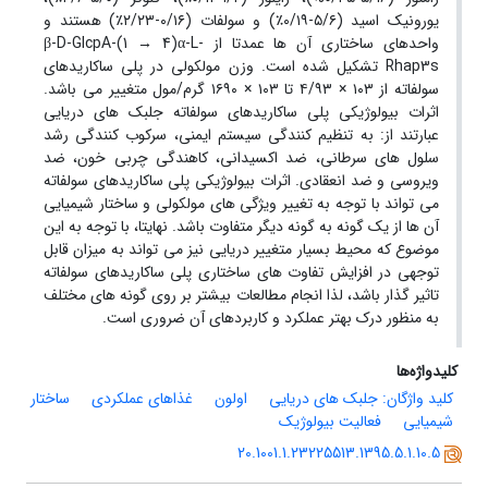
یورونیک اسید (٥/٦-٠/١٩٪) و سولفات (٠/١٦-٢/٢٣٪) هستند و
واحدهای ساختاری آن ها عمدتا از β-D-GlcpA-(1 → 4)α-L-
Rhap3s تشکیل شده است. وزن مولکولی در پلی ساکاریدهای
سولفاته از ۱۰۳ × ۴/۹۳ تا ۱۰۳ × ۱۶۹۰ گرم/مول متغییر می باشد.
اثرات بیولوژیکی پلی ساکاریدهای سولفاته جلبک های دریایی
عبارتند از: به تنظیم کنندگی سیستم ایمنی، سرکوب کنندگی رشد
سلول های سرطانی، ضد اکسیدانی، کاهندگی چربی خون، ضد
ویروسی و ضد انعقادی. اثرات بیولوژیکی پلی ساکاریدهای سولفاته
می تواند با توجه به تغییر ویژگی های مولکولی و ساختار شیمیایی
آن ها از یک گونه به گونه دیگر متفاوت باشد. نهایتا، با توجه به این
موضوع که محیط بسیار متغییر دریایی نیز می تواند به میزان قابل
توجهی در افزایش تفاوت های ساختاری پلی ساکاریدهای سولفاته
تاثیر گذار باشد، لذا انجام مطالعات بیشتر بر روی گونه های مختلف
به منظور درک بهتر عملکرد و کاربردهای آن ضروری است.
کلیدواژه‌ها
کلید واژگان: جلبک های دریایی
اولون
غذاهای عملکردی
ساختار
شیمیایی
فعالیت بیولوژیک
20.1001.1.23225513.1395.5.1.10.5