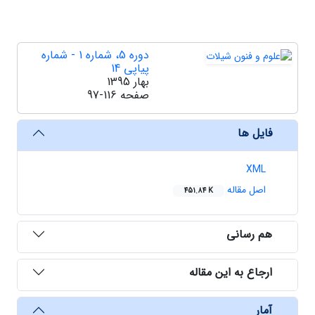
دوره 5، شماره 1 - شماره
پیاپی 14
بهار 1395
صفحه
97-116
فایل ها
XML
اصل مقاله
451.84 K
هم رسانی
ارجاع به این مقاله
آمار