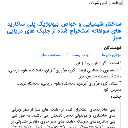
ساختار شیمیایی و خواص بیولوژیک پلی ساکارید
های سولفاته استخراج شده از جلبک های دریایی
سبز
نویسندگان
3
2
1
مهدی طبرسا
زینب رستمی
مسعود رضایی
1
استادیار گروه فراوری آبزیان
2
دانشجوی کارشناسی ارشد ، گروه فرآوری آبزیان، دانشکده علوم دریایی،
دانشگاه تربیت مدرس، نور
3
استاد، گروه فرآوری آبزیان، دانشکده علوم دریایی، دانشگاه تربیت
مدرس، نور
چکیده
پلی ساکاریدهای استخراج شده از جلبک های سبز از نظر ویژگی
های ساختاری و مولکولی بسیار ناهمگن می باشند. به طور کلی
پلی ساکاریدهای سولفاته جلبک های سبز حاوی مقادیر متفاوتی از
رامنوز (٥/١٦-٠/٤٥%)، زایلوز (١/٢-٠/١٢٪)، گلوکز (٥/٠-٤/٦٪)،