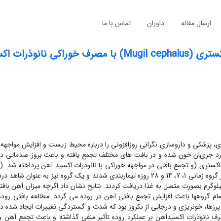
ارسال مقاله
داوران
تماس با ما
ذرات اکسیدآهن
زی، پزشکی و داروسازی
نگرانی روزافزونی را درباره
محیط زیست و
افزایش مواجهه ب
رد ﺟﺮیﺎن ﺧﻮن شده و در بافت های مختلف تجمع یافته و باعث بروز صدماتی در
اکستری (
) و تجمع بافتی در مواجهه
خوراکی
با نانوذرات اکسید آهن پرداخته شد.
s
تعداد 110 قطعه ماهی جوان کفال خاکستری پس از 2هفته سازگاری در چهار گروه زمانی 1، 7، 14 و 28 روزه تیماربندی شدند و یک گروه نی
نتایج نشان داد اگرچه میزان آهن بافتی
 تمام گروهها باعث افزایش تجمع بافتی آهن در روده می گردد. مطالعه بافتی رود
 پرزها، خونریزی و درجاتی از نکروز بود که شدت و گستردگی تغییرات ایجاد شده در
 نانوذرات اکسیدآهن بر عملکرد روده تأثیر منفی گذاشته و باعث تجمع آهن و