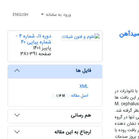
ورود به سامانه
ENGLISH
دوره 11، شماره 4 -
شماره پیاپی 40
پاییز 1401
صفحه
381-391
فایل ها
XML
ا نانوذرات در
اصل مقاله
1.14 M
 این بافت ها
M. cephalu
ز به عنوان شاهد درنظر گرفته شد.
هم رسانی
 تنها در گروه
ه نشان دهنده
 بافت روده با
ارجاع به این مقاله
 بروز صدمات