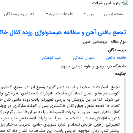
صفحه اصلی
مرور
اطلاعات نشریه
راهنمای نویسندگان
تجمع بافتی آهن و مطالعه هیستولوژی روده کفال خاکستری (Mugil cephalus) با مصرف خوراکی نانو
نوع مقاله : پژوهشی اصیل
نویسندگان
فاطمه قانعی
مهران لقمانی
امید کوهکن
دانشگاه دریانوردی و علوم دریایی چابهار
چکیده
تجمع نانوذرات در محیط و آب به دلیل کاربرد
وسیع آنها در صنایع، کشاور
اکوسیستم ها و انسان ایجاد کرده است.
ﻧﺎﻧﻮذرات اکسیدآهن ﺑﻪ راﺣﺘﯽ وا
می شوند.
لذا در این پژوهش به بررسی تغییرات بافت روده ماهی کفال خ
کفال ماهیان دوبار در روز نانوذرات اکسیدآهن را به میزان 15 میلی گرم بر کیلوگرم بصورت متصل به غذا دریافت کردند.
28روزه افزایش معنادار داشت، اما مصرف نانوذرات اکسیدآهن تقریبا در
تغییراتی از قبیل افزایش تعداد و اندازه سلولهای جامی، تخریب ساختار ریز
بیشتر شدن زمان مواجهه افزایش یافت.
این مشاهدات نشان داد که مصرف