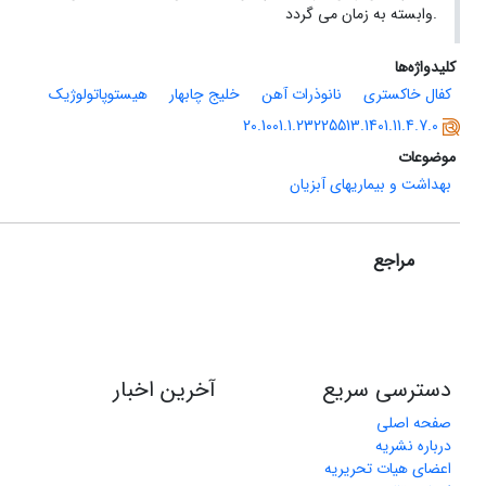
.
وابسته به زمان می گردد
کلیدواژه‌ها
کفال خاکستری
نانوذرات آهن
خلیج چابهار
هیستوپاتولوژیک
20.1001.1.23225513.1401.11.4.7.0
موضوعات
بهداشت و بیماریهای آبزیان
مراجع
دسترسی سریع
آخرین اخبار
صفحه اصلی
درباره نشریه
اعضای هیات تحریریه