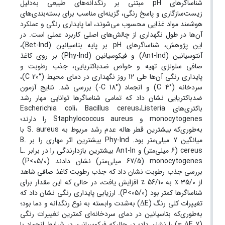
شناساگرهای pH مبتنی بر رنگدانه‌های طبیعی به‌دلیل
زیست‌سازگاری و پاسخ رنگی، گزینه‌ای مناسب برای بسته‌بندی‌های
هوشمند مواد غذایی محسوب می‌شوند، اما پایداری رنگی و عملکرد
آن‌ها در طول نگهداری از چالش‌های اصلی کاربرد عملی است. در
این پژوهش، شناساگرهای pH بر پایه بتاسیانین (Bet-Ind)،
آنتوسیانین (Ant-Ind) و فیکوسیانین (Phy-Ind) بر روی کاغذ
صافی سلولزی تهیه و خواص ضدباکتریایی، جذب رطوبت و
پایداری رنگی آن‌ها طی 12 روز نگهداری در دمای محیط (°C 20)،
سردخانه (°C 4) و انجماد (°C 18-) بررسی شد. نتایج آزمون
ضدباکتریایی نشان داد که تمامی شناساگرها توانایی مهار رشد
باکتری‌های Escherichia coli، Bacillus cereus،Listeria
monocytogenes و Staphylococcus aureus را دارند؛
به‌طوری‌که بیشترین قطر هاله عدم رشد مربوط به S. aureus با
میانگین 7 میلی‌متر بود. Phy-Ind بیشترین اثر مهاری را بر B.
cereus (6 میلی‌متر) و Ant-In بیشترین بازدارندگی را در برابر L.
monocytogenes (67/5 میلی‌متر) نشان دادند (05/0>P).
بررسی جذب رطوبت نشان داد که جذب رطوبت کاغذ صافی شاهد
از 35/0 ٪ به 56/10 ٪ افزایش یافت، در حالی که این مقدار برای
شناساگرها کمتر بود (05/0>P). ارزیابی پایداری رنگی نشان داد که
تغییرات کلی رنگ (ΔE) به‌شدت وابسته به نوع رنگدانه و دما بود؛
به‌طوری‌که بتاسیانین در دمای سردخانه‌ای کمترین تغییرات رنگی
(7 ΔE ≈) را نشان داد؛ در حالیکه فیکوسیانین در شرایط انجماد با