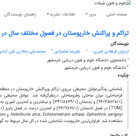
صفحه اصلی
مرور
اطلاعات نشریه
راهنمای نویسندگان
تراکم و پراکنش خارپوستان در فصول مختلف سال در
نویسندگان
2
1
اردوان فرهادی امیری
علیرضا شامرادی
محمدعلی سالاری علی آبادی
1
دانشجوی دانشگاه علوم و فنون دریایی خرمشهر
2
دانشگاه علوم و فنون دریایی خرمشهر
چکیده
شناسایی وتأثیرعوامل محیطی برروی تراکم وپراکنش خارپوستان در منطق
فراساحلی، میان‌ ساحلی وفروساحلی درنظرگرفته شد. عوامل محیطی د
(TOM) در فصل تابستان (71/0±63/9) و کمترین درصد در فصل پاییز (15/0±39/3) مشاهده گردید. به ‌طور کلی چهار گونه خارپوست شناسایی گردید که عبارت بودند از:
Ophiothrix sarignyi
،
Holothuria atra، Echinometram athaei
و
oni
مشاهده شد. فراوان‌ترین خارپوست شناسایی شده در کل سال مربوط به گو
کلیدواژه‌ها