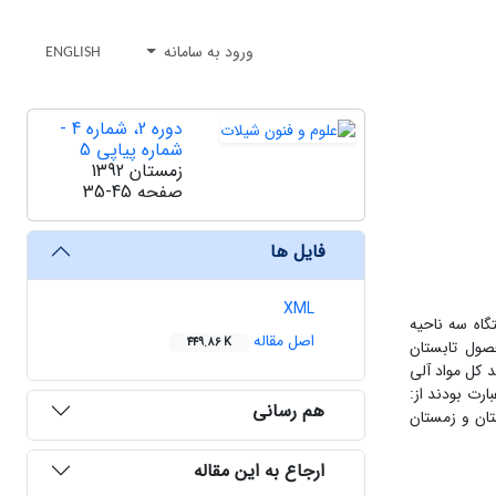
ورود به سامانه
ENGLISH
دوره 2، شماره 4 -
شماره پیاپی 5
زمستان 1392
صفحه
35-45
فایل ها
XML
گاه سه ناحیه
اصل مقاله
449.86 K
صول تابستان
) و بهار (18/0±37) ثبت شد. بیشترین درصد کل مواد آلی
هم رسانی
تان و زمستان
ارجاع به این مقاله