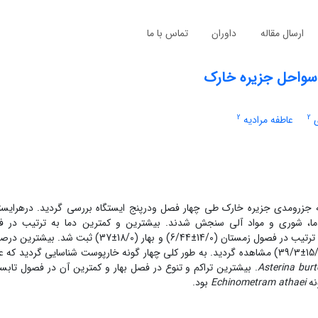
ارسال مقاله
داوران
تماس با ما
 سواحل جزیره خارک
2
2
عاطفه مرادیه
ه جزرومدی جزیره خارک طی چهار فصل ودرپنج ایستگاه بررسی گردید. درهرایست
ما، شوری و مواد آلی سنجش شدند. بیشترین و کمترین دما به ‌ترتیب در ف
(28/0±94/35) و زمستان (39/0±34/18) و بیشترین و کمترین شوری به‌ ترتیب در فصول زمستان (14/0±6/44
Asterina burt
. بیشترین تراکم و تنوع در فصل بهار و کمترین آن در فصول تابس
نه
Echinometram athaei
بود.