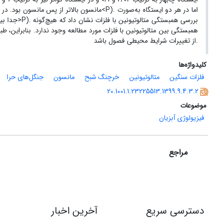
). اما در هر دو ایستگاه به‌صورت
P
مانسون بالاتر از پس مانسون بود. در مقایسه میزان متالوتیونین بین دو ایستگاه چابهار و گواتر اختلاف معنی‌داری بدست نیامد (0/05<
). بررسی همبستگی متالوتیونین با فلزات نشان داد که هیچ‌گونه
P
جدا بین دو فصل پیش مانسون و پس مانسون نشان‌دهنده وجود اختلاف آماری معنی‌داری بود (0/05>
همبستگی بین متالوتیونین با فلزات مورد مطالعه وجود ندارد. بنابراین، طب
از تغییرات شرایط محیطی فصول باشد.
کلیدواژه‌ها
فلزات سنگین
متالوتیونین
خرچنگ شبح
مانسون
جنگل‌های حرا
20.1001.1.23225513.1399.9.4.3.2
موضوعات
فیزیولوژی آبزیان
مراجع
دسترسی سریع
آخرین اخبار