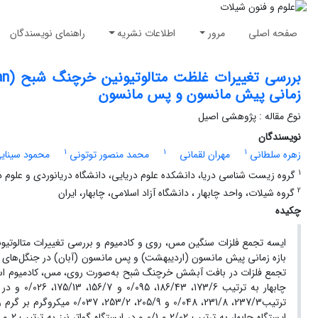
صفحه اصلی
مرور
اطلاعات نشریه
راهنمای نویسندگان
زمانی پیش مانسون و پس مانسون
نوع مقاله : پژوهشی اصیل
نویسندگان
1
1
1
زهره سلطانی
مهران لقمانی
محمد منصور توتونی
محمود سینای
1
گروه زیست شناسی دریا، دانشکده علوم دریایی، دانشگاه دریانوردی و علوم دریا
2
گروه شیلات، واحد چابهار ، دانشگاه آزاد اسلامی، چابهار، ایران
چکیده
ایسه تجمع فلزات سنگین مس، روی و کادمیوم و بررسی تغییرات متالوتی
تجمع فلزات در بافت آبشش خرچنگ شبح به‌صورت روی، مس، کادمیوم اس
چابهار به ترتیب 173/6، 186/43، 0/095 و
156/7، 
ترتیب237/3، 231/8، 0/048