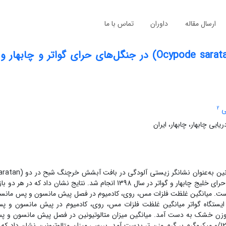
ارسال مقاله
داوران
تماس با ما
بررسی تغییرات غلظت متالوتیونین خرچنگ شبح (Ocypode saratan) در جنگل‌های حرای گوات
2
ی
یی چابهار، چابهار، ایران
ونین به‌عنوان نشانگر زیستی آلودگی در بافت آبشش خرچنگ شبح
در دو
aratan)
بازه زمانی پیش مانسون (اردیبهشت) و پس مانسون (آبان) در جنگل‌های حرای خلیج چابهار و گواتر در سال 1398 انجام شد. نتایج
ت. میانگین غلظت فلزات مس، روی، کادمیوم در فصل پیش مانسون و پس مانسون
175/13، 0/026 و در ایستگاه گواتر میانگین غلظت فلزات مس، روی، کادمیوم در پیش مانسون 
 و 205/9، 253/2، 0/037 میکروگرم بر گرم وزن خشک به دست آمد. میانگین میزان متالوتیونین در فصل پیش مانس
ایستگاه چابهار به ترتیب 2/02 و 0/1 و در ایستگاه گواتر نیز به ترتیب 2 و 0/12 میکروگرم بر گرم وزن تر بدست آمد. بررسی میزان متالوتیونی