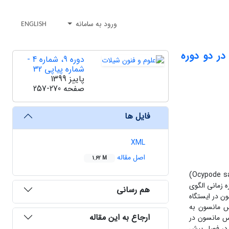
ورود به سامانه
ENGLISH
ر و چابهار و در دو دوره
دوره 9، شماره 4 -
شماره پیاپی 32
پاییز 1399
صفحه
257-270
فایل ها
XML
اصل مقاله
1.62 M
(Ocypode s
 نشان داد که در هر دو بازه زمانی الگوی
هم رسانی
 در ایستگاه
و پس مانسون به
ارجاع به این مقاله
ون و پس مانسون در
ن نشان داد که در فصل پیش