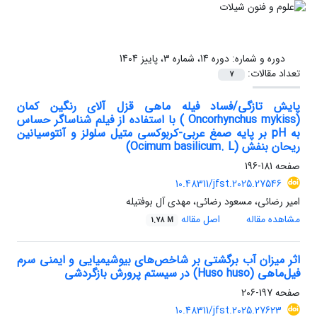
دوره و شماره:
دوره 14، شماره 3، پاییز 1404
تعداد مقالات:
7
پایش تازگی/فساد فیله ماهی قزل آلای رنگین کمان
(Oncorhynchus mykiss ) با استفاده از فیلم شناساگر حساس
به pH بر پایه صمغ عربی-کربوکسی متیل سلولز و آنتوسیانین
ریحان بنفش (Ocimum basilicum. L)
صفحه
181-196
10.48311/jfst.2025.27546
امیر رضائی، مسعود رضائی، مهدی آل بوفتیله
مشاهده مقاله
اصل مقاله
1.78 M
اثر میزان آب برگشتی بر شاخص‌های بیوشیمیایی و ایمنی سرم
فیل‌ماهی (Huso huso) در سیستم پرورش بازگردشی
صفحه
197-206
10.48311/jfst.2025.27623