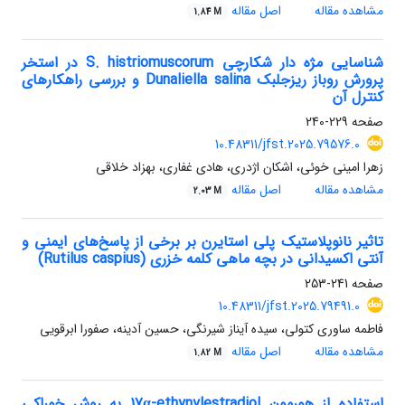
مشاهده مقاله
اصل مقاله
1.84 M
شناسایی مژه دار شکارچی S. histriomuscorum در استخر
پرورش روباز ریز‌جلبک Dunaliella salina و بررسی راهکار‌های
کنترل آن
صفحه
229-240
10.48311/jfst.2025.79576.0
زهرا امینی خوئی، اشکان اژدری، هادی غفاری، بهزاد خلاقی
مشاهده مقاله
اصل مقاله
2.03 M
تاثیر نانوپلاستیک پلی استایرن بر برخی از پاسخ‌های ایمنی و
آنتی اکسیدانی در بچه ماهی کلمه خزری (Rutilus caspius)
صفحه
241-253
10.48311/jfst.2025.79491.0
فاطمه ساوری کتولی، سیده آیناز شیرنگی، حسین آدینه، صفورا ابرقویی
مشاهده مقاله
اصل مقاله
1.82 M
استفاده از هورمون 17α‐ethynylestradiol به روش خوراکی