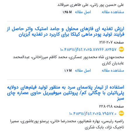
علی حسین پور زلتی، علی طاهری میرقائد
مشاهده مقاله
اصل مقاله
1.45 M
ارزش تغذیه ای فازهای محلول و جامد استیک واتر حاصل از
فرایند تولید پودر ماهی کیلکا برای کاربرد در تغذیه آبزیان
صفحه
207-217
10.48311/jfst.2025.117266.82457
محمدمهدی شاه محمدپور عسکری، محمد کاظم میرزاخانی، عبدالمحمد
عابدیان کناری
مشاهده مقاله
اصل مقاله
1.7 M
استفاده از تیمار پلاسمای سرد به منظور تولید فیلم‌های دولایه
پلی‌اتیلن با چگالی کم/ پروتئین میوفیبریل حاوی عصاره چای
سبز
صفحه
218-228
10.48311/jfst.2025.79577.0
راضیه رئیسی، بهاره شعبانپور، محمدرضا خانی، پرستو پورعاشوری، سمیرا
تاجیک نژاد، بابک شکری